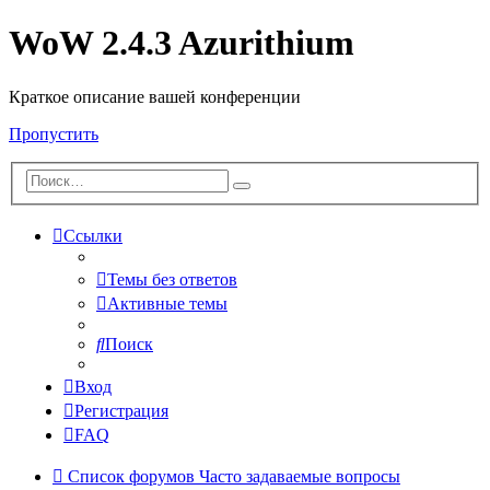
WoW 2.4.3 Azurithium
Краткое описание вашей конференции
Пропустить
Ссылки
Темы без ответов
Активные темы
Поиск
Вход
Регистрация
FAQ
Список форумов
Часто задаваемые вопросы