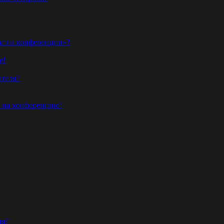
ас на конференции»?
е!
ателя?
и на конференцию!
ия?