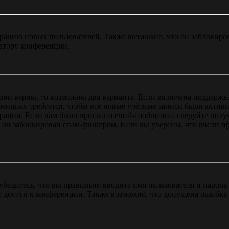
цию новых пользователей. Также возможно, что он заблокирова
ратору конференции.
 они верны, то возможны два варианта. Если включена поддержка
енциях требуется, чтобы все новые учётные записи были актив
трации. Если вам было прислано email-сообщение, следуйте пол
 он заблокирован спам-фильтром. Если вы уверены, что ввели пр
бедитесь, что вы правильно вводите имя пользователя и пароль
ыт доступ к конференции. Также возможно, что допущена ошибка