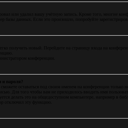
овал или удалил вашу учётную запись. Кроме того, многие кон
р базы данных. Если это произошло, попробуйте зарегистрироват
легко получить новый. Перейдите на страницу входа на конфер
енцию.
министратором конференции.
и и пароля?
ы сможете оставаться под своим именем на конференции только н
писью. Для того чтобы вам не приходилось вводить имя пользова
тся делать это на общедоступном компьютере, например в библи
тор отключил эту функцию.