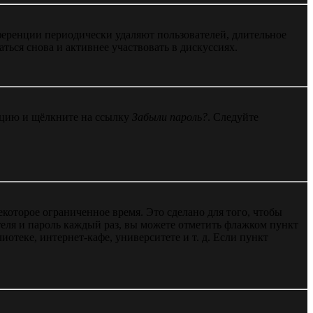
ференции периодически удаляют пользователей, длительное
ься снова и активнее участвовать в дискуссиях.
енцию и щёлкните на ссылку
Забыли пароль?
. Следуйте
екоторое ограниченное время. Это сделано для того, чтобы
теля и пароль каждый раз, вы можете отметить флажком пункт
отеке, интернет-кафе, университете и т. д. Если пункт