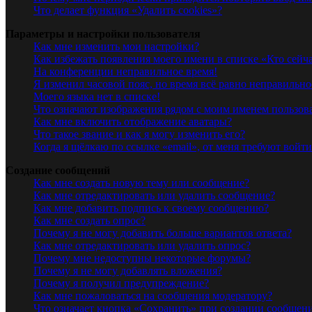
Что делает функция «Удалить cookies»?
Параметры и настройки пользователя
Как мне изменить мои настройки?
Как избежать появления моего имени в списке «Кто сейч
На конференции неправильное время!
Я изменил часовой пояс, но время всё равно неправильно
Моего языка нет в списке!
Что означают изображения рядом с моим именем пользов
Как мне включить отображение аватары?
Что такое звание и как я могу изменить его?
Когда я щёлкаю по ссылке «email», от меня требуют войт
Создание сообщений
Как мне создать новую тему или сообщение?
Как мне отредактировать или удалить сообщение?
Как мне добавить подпись к своему сообщению?
Как мне создать опрос?
Почему я не могу добавить больше вариантов ответа?
Как мне отредактировать или удалить опрос?
Почему мне недоступны некоторые форумы?
Почему я не могу добавлять вложения?
Почему я получил предупреждение?
Как мне пожаловаться на сообщения модератору?
Что означает кнопка «Сохранить» при создании сообщен