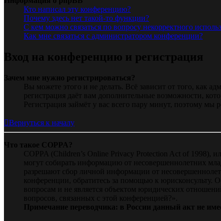
Информация о phpBB
Кто написал эту конференцию?
Почему здесь нет такой-то функции?
С кем можно связаться по вопросу некорректного исполь
Как мне связаться с администратором конференции?
Вход на конференцию и регистрация
Зачем мне нужно регистрироваться?
Вы можете этого и не делать. Всё зависит от того, как 
регистрация даёт вам дополнительные возможности, кото
Регистрация займёт у вас всего пару минут, поэтому мы р
Вернуться к началу
Что такое COPPA?
COPPA (Children’s Online Privacy Protection Act of 1998)
могут собирать информацию от несовершеннолетних младш
разрешают сбор личной информации от несовершеннолетни
конференции, обратитесь за помощью к юрисконсульту. 
вопросам и не является объектом юридических отношений
вопросов, связанных с этой конференцией?».
Примечание переводчика: в России данный акт не име