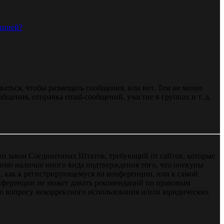
нцией?
ваться, чтобы размещать сообщения, или нет. Тем не менее
ения, отправка email-сообщений, участие в группах и т. д.
 — это закон Соединённых Штатов, требующий от сайтов, которые
тимо наличие иного вида подтверждения того, что опекуны
, как к регистрирующемуся на конференции, или к самой
онференции не может давать рекомендаций по правовым
по вопросу некорректного использования и/или юридических