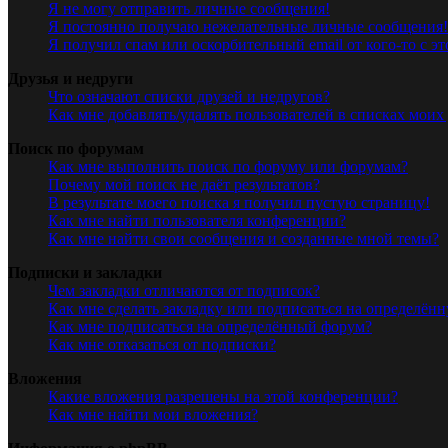
Я не могу отправить личные сообщения!
Я постоянно получаю нежелательные личные сообщения!
Я получил спам или оскорбительный email от кого-то с э
Друзья и недруги
Что означают списки друзей и недругов?
Как мне добавлять/удалять пользователей в списках моих
Поиск по форумам
Как мне выполнить поиск по форуму или форумам?
Почему мой поиск не даёт результатов?
В результате моего поиска я получил пустую страницу!
Как мне найти пользователя конференции?
Как мне найти свои сообщения и созданные мной темы?
Подписки и закладки
Чем закладки отличаются от подписок?
Как мне сделать закладку или подписаться на определён
Как мне подписаться на определённый форум?
Как мне отказаться от подписки?
Вложения
Какие вложения разрешены на этой конференции?
Как мне найти мои вложения?