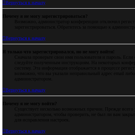
Вернуться к началу
Почему я не могу зарегистрироваться?
Возможно, администратор конференции отключил регистра
зарегистрироваться. Обратитесь за помощью к админист
Вернуться к началу
Я только что зарегистрировался, но не могу войти!
Сначала проверьте свои имя пользователя и пароль. Если
следуйте полученным инструкциям. На некоторых конфер
систему. Эта информация отображается в процессе регис
возможно, что вы указали неправильный адрес email либо
администратором.
Вернуться к началу
Почему я не могу войти?
Существует несколько возможных причин. Прежде всего у
администратором, чтобы проверить, не был ли вам закр
для исправления настроек.
Вернуться к началу