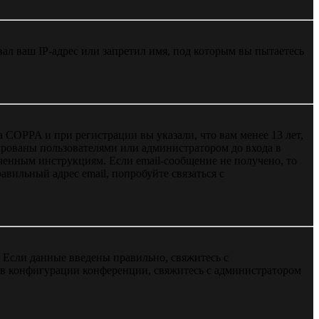
л ваш IP-адрес или запретил имя, под которым вы пытаетесь
 COPPA и при регистрации вы указали, что вам менее 13 лет,
ированы пользователями или администратором до входа в
ученным инструкциям. Если email-сообщение не получено, то
авильный адрес email, попробуйте связаться с
. Если данные введены правильно, свяжитесь с
 в конфигурации конференции, свяжитесь с администратором