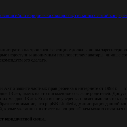
зования и/или юридических вопросов, связанных с этой конфере
администратор настроил конференцию: должны ли вы зарегистриро
рые недоступны анонимным пользователям: аватары, личные сообщ
екомендуем это сделать.
, или Акт о защите частных прав ребёнка в интернете от 1998 г.
е 13 лет, иметь на это письменное согласие родителей. Допус
х младше 13 лет. Если вы не уверены, применимо ли это к вам
Обратите внимание, что phpBB Limited администрация данной к
, кроме указанных в ответе на вопрос «С кем можно связаться 
ет юридической силы.
.