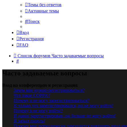
Темы без ответов
Активные темы
Поиск
Вход
Регистрация
FAQ
Список форумов
Часто задаваемые вопросы
Поиск
Часто задаваемые вопросы
Вход на конференцию и регистрация
Зачем мне нужно регистрироваться?
Что такое COPPA?
Почему я не могу зарегистрироваться?
Я только что зарегистрировался, но не могу войти!
Почему я не могу войти?
Я давно зарегистрирован, но больше не могу войти!
Я забыл пароль!
Почему мне периодически приходится повторять ввод им