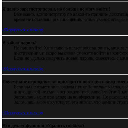
Я давно зарегистрирован, но больше не могу войти!
Возможно, администратор по какой-то причине деактивир
время не оставляющих сообщения, чтобы уменьшить разме
Вернуться к началу
Я забыл пароль!
Не паникуйте! Хотя пароль нельзя восстановить, можно 
инструкциям, и скоро вы снова сможете войти на конфер
Если не удалось получить новый пароль, свяжитесь с ад
Вернуться к началу
Почему мне периодически приходится повторять ввод имен
Если вы не отметили флажком пункт
Запомнить меня
, в
никто другой не смог воспользоваться вашей учётной за
Запомнить меня
при входе на конференцию. Не рекомендуе
Запомнить меня
отсутствует, это значит, что администра
Вернуться к началу
Что делает функция «Удалить cookies»?