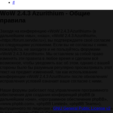
Поиск
WoW 2.4.3 Azurithium - Общие
правила
Заходя на конференцию «WoW 2.4.3 Azurithium» (в
дальнейшем «мы», «наш», «WoW 2.4.3 Azurithium»,
«https://forum.servdw.ru»), вы подтверждаете своё согласие
со следующими условиями. Если вы не согласны с ними,
пожалуйста, не заходите и не пользуйтесь форумами
«WoW 2.4.3 Azurithium». Мы оставляем за собой право
изменять эти правила в любое время и сделаем всё
возможное, чтобы уведомить вас об этом, однако с вашей
стороны было бы разумным регулярно просматривать этот
текст на предмет изменений, так как использование
конференции «WoW 2.4.3 Azurithium» после обновления/
исправления условий означает ваше согласие с ними.
Наши форумы работают под управлением программного
обеспечения для создания конференций phpBB (в
дальнейшем «они», «программное обеспечение phpBB»,
«www.phpbb.com», «phpBB Limited», «phpBB Teams»),
выпущенного по лицензии «
GNU General Public License v2
»
(в дальнейшем «GPL»). Скачать его можно по адресу