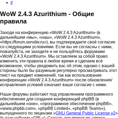
Поиск
WoW 2.4.3 Azurithium - Общие
правила
Заходя на конференцию «WoW 2.4.3 Azurithium» (в
дальнейшем «мы», «наш», «WoW 2.4.3 Azurithium»,
«https://forum.servdw.ru»), вы подтверждаете своё согласие
со следующими условиями. Если вы не согласны с ними,
пожалуйста, не заходите и не пользуйтесь форумами
«WoW 2.4.3 Azurithium». Мы оставляем за собой право
изменять эти правила в любое время и сделаем всё
возможное, чтобы уведомить вас об этом, однако с вашей
стороны было бы разумным регулярно просматривать этот
текст на предмет изменений, так как использование
конференции «WoW 2.4.3 Azurithium» после обновления/
исправления условий означает ваше согласие с ними.
Наши форумы работают под управлением программного
обеспечения для создания конференций phpBB (в
дальнейшем «они», «программное обеспечение phpBB»,
«www.phpbb.com», «phpBB Limited», «phpBB Teams»),
выпущенного по лицензии «
GNU General Public License v2
»
(в дальнейшем «GPL»). Скачать его можно по адресу